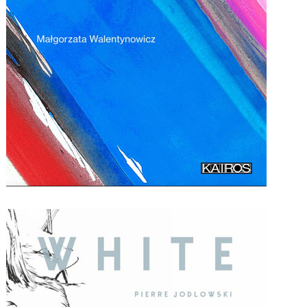
Label
Kairos